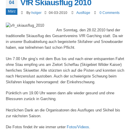
VfR Skiausflug 2010
04
März
By
holger
04-03-2010
Ausflüge
0 Comments
Am Sonntag, den 28.02.2010 fand der
traditionelle Skiausflug des Gesamtvereins VfR Garching statt. Da wir
in unserer Budoabteilung auch begeisterte Skifahrer und Snowboarder
haben, war teilnehmen fast schon Pflicht.
Um 7.00 Uhr ging’s mit dem Bus los und nach einer entspannten Fahrt
ohne Stau empfing uns am Zielort Scheffau (Skigebiet Wilder Kaiser)
herrliches Skiwetter. Alle stürzten sich auf die Pisten und konnten sich
nach Herzenslust austoben. Auch der schwierigste Schwung beim
Skifahren klappte hervorragend: der Einkehrschwung.
Pünktlich um 19.00 Uhr waren dann alle wieder gesund und ohne
Blessuren zurück in Garching.
Herzlichen Dank an die Organisatoren des Ausfluges und Skiheil bis
zur nächsten Saison.
Die Fotos findet ihr wie immer unter
Fotos/Videos
.