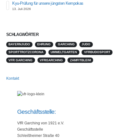
Kyu-Prüfung für unsere jüngsten Kempokas
13. Juli 2026
SCHLAGWÖRTER
BAYERNJUDO
EHRUNG
GARCHING
JUDO
SPORTTROTZCORONA
UMWELTGARTEN
VFRBUDOSPORT
VFR GARCHING
VFRGARCHING
ZAMFITBLEIM
Kontakt
Geschäftsstelle:
VfR Garching von 1921 e.V.
Geschäftsstelle
Schleißheimer Straße 40