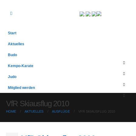
Start
Aktuelles
Budo
Kempo-Karate
Judo
Mitglied werden
VfR Skiausflug 2010
HOME
AKTUELLES
AUSFLÜGE
VFR SKIAUSFLUG 2010