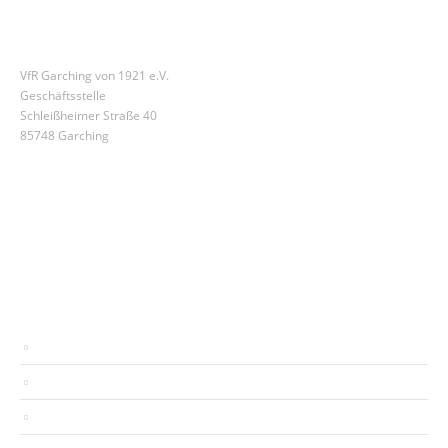
Geschäftsstelle:
VfR Garching von 1921 e.V.
Geschäftsstelle
Schleißheimer Straße 40
85748 Garching
Kontakt
(089) 329 11 82
geschaeftsstelle@vfr-garching.de
Kontakt:
Impressum
Datenschutz
Nutzungsbedingungen