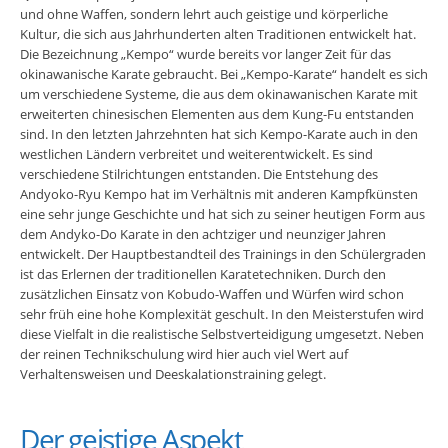
und ohne Waffen, sondern lehrt auch geistige und körperliche
Kultur, die sich aus Jahrhunderten alten Traditionen entwickelt hat.
Die Bezeichnung „Kempo“ wurde bereits vor langer Zeit für das
okinawanische Karate gebraucht. Bei „Kempo-Karate“ handelt es sich
um verschiedene Systeme, die aus dem okinawanischen Karate mit
erweiterten chinesischen Elementen aus dem Kung-Fu entstanden
sind. In den letzten Jahrzehnten hat sich Kempo-Karate auch in den
westlichen Ländern verbreitet und weiterentwickelt. Es sind
verschiedene Stilrichtungen entstanden. Die Entstehung des
Andyoko-Ryu Kempo hat im Verhältnis mit anderen Kampfkünsten
eine sehr junge Geschichte und hat sich zu seiner heutigen Form aus
dem Andyko-Do Karate in den achtziger und neunziger Jahren
entwickelt. Der Hauptbestandteil des Trainings in den Schülergraden
ist das Erlernen der traditionellen Karatetechniken. Durch den
zusätzlichen Einsatz von Kobudo-Waffen und Würfen wird schon
sehr früh eine hohe Komplexität geschult. In den Meisterstufen wird
diese Vielfalt in die realistische Selbstverteidigung umgesetzt. Neben
der reinen Technikschulung wird hier auch viel Wert auf
Verhaltensweisen und Deeskalationstraining gelegt.
Der geistige Aspekt