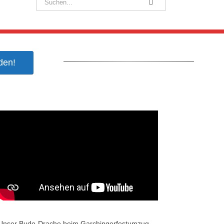
den!
Unser Budo-Drache beim Garchingerfestumzug.