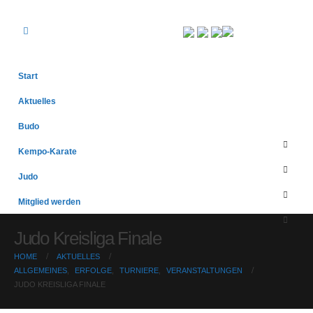
Start
Aktuelles
Budo
Kempo-Karate
Judo
Mitglied werden
Judo Kreisliga Finale
HOME
AKTUELLES
ALLGEMEINES
,
ERFOLGE
,
TURNIERE
,
VERANSTALTUNGEN
JUDO KREISLIGA FINALE