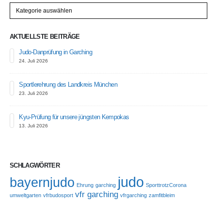
Kategorien
AKTUELLSTE BEITRÄGE
Judo-Danprüfung in Garching
24. Juli 2026
Sportlerehrung des Landkreis München
23. Juli 2026
Kyu-Prüfung für unsere jüngsten Kempokas
13. Juli 2026
SCHLAGWÖRTER
judo
bayernjudo
Ehrung
garching
SporttrotzCorona
vfr garching
umweltgarten
vfrbudosport
vfrgarching
zamfitbleim