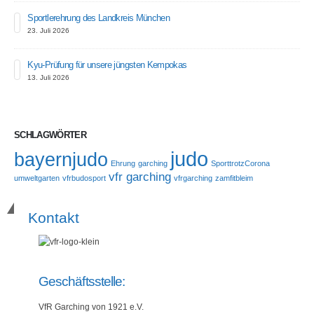
Sportlerehrung des Landkreis München
23. Juli 2026
Kyu-Prüfung für unsere jüngsten Kempokas
13. Juli 2026
SCHLAGWÖRTER
judo
bayernjudo
Ehrung
garching
SporttrotzCorona
vfr garching
umweltgarten
vfrbudosport
vfrgarching
zamfitbleim
Kontakt
Geschäftsstelle:
VfR Garching von 1921 e.V.