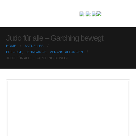
Judo für alle – Garching bewegt
HOME
AKTUELLES
ERFOLGE
,
LEHRGÄNGE
,
VERANSTALTUNGEN
JUDO FÜR ALLE – GARCHING BEWEGT