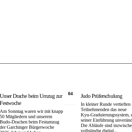
04
Unser Drache beim Umzug zur
Judo Prüferschulung
Juli
Festwoche
In kleiner Runde vertieften 
Teilnehmenden das neue
Am Sonntag waren wir mit knapp
Kyu‑Graduierungssystem, d
50 Mitgliedern und unserem
seiner Einführung unverände
Budo‑Drachen beim Festumzug
Die Abläufe sind inzwisch
der Garchinger Bürgerwoche
vollständig digital...