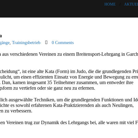
HOME
AKTUE
a
gänge
,
Trainingsbetrieb
0 Comments
aus verschiedenen Vereinen zu einem Breitensport-Lehrgang in Garch
heidung“, ist eine alte Kata (Form) im Judo, die die grundlegenden Pr
ulicht, um einen effizienten Einsatz von Energie und Bewegung zu err
6. Dan, kamen insgesamt 35 Teilnehmer zusammen, um entweder ihre
gsform zu vertiefen oder sie ganz neu zu erlernen.
lich ausgewählte Techniken, um die grundlegenden Funktionen und Id
chte es sowohl erfahrenen Kata-Praktizierenden als auch Neulingen,
en zu verbessern.
hen Vereinen trug zur Dynamik des Lehrgangs bei, alle waren mit viel 