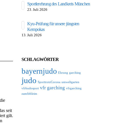
Sportlerehrung des Landkreis München
Selbstverteidigun
23. Juli 2026
6. Juli 2026
Kyu-Prüfung für unsere jüngsten
Unser Drache b
Kempokas
Festwoche
13. Juli 2026
6. Juli 2026
SCHLAGWÖRTER
bayernjudo
Ehrung
garching
judo
SporttrotzCorona
umweltgarten
vfr garching
vfrbudosport
vfrgarching
05
15
Kata-Lehrgang zur
Auf dem W
zamfitbleim
Juni
Mai
Wettkampfvorbereitung
Ausbildung
die
Basisquali
Judo-Kata-Lehrgang in Erlangen
as seit
(1. Mai): Beim Lehrgang für
Am vergan
rt gilt.
Wettkampfinteressierte holten sich
(09.-10.05
en
Milko und Holger vom VfR
Karate-Juge