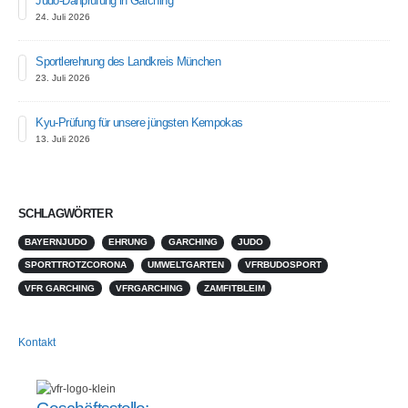
Judo-Danprüfung in Garching
24. Juli 2026
Sportlerehrung des Landkreis München
23. Juli 2026
Kyu-Prüfung für unsere jüngsten Kempokas
13. Juli 2026
SCHLAGWÖRTER
BAYERNJUDO
EHRUNG
GARCHING
JUDO
SPORTTROTZCORONA
UMWELTGARTEN
VFRBUDOSPORT
VFR GARCHING
VFRGARCHING
ZAMFITBLEIM
Kontakt