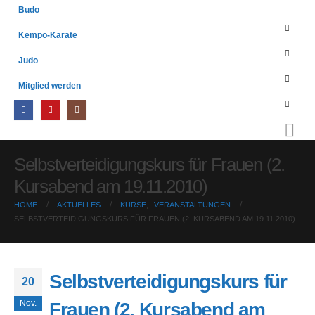
Budo
Kempo-Karate
Judo
Mitglied werden
Selbstverteidigungskurs für Frauen (2.
Kursabend am 19.11.2010)
HOME
AKTUELLES
KURSE
,
VERANSTALTUNGEN
SELBSTVERTEIDIGUNGSKURS FÜR FRAUEN (2. KURSABEND AM 19.11.2010)
Selbstverteidigungskurs für
20
Nov.
Frauen (2. Kursabend am