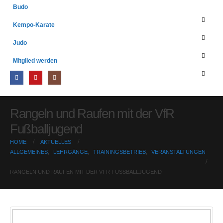
Budo
Kempo-Karate
Judo
Mitglied werden
Rangeln und Raufen mit der VfR
Fußballjugend
HOME
AKTUELLES
ALLGEMEINES
,
LEHRGÄNGE
,
TRAININGSBETRIEB
,
VERANSTALTUNGEN
RANGELN UND RAUFEN MIT DER VFR FUSSBALLJUGEND