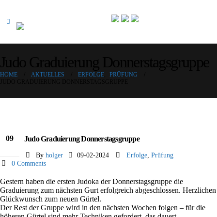
Judo Graduierung Donnerstagsgruppe
HOME
AKTUELLES
ERFOLGE
,
PRÜFUNG
JUDO GRADUIERUNG DONNERSTAGSGRUPPE
09
Judo Graduierung Donnerstagsgruppe
Feb.
By
holger
09-02-2024
Erfolge
,
Prüfung
0 Comments
Gestern haben die ersten Judoka der Donnerstagsgruppe die
Graduierung zum nächsten Gurt erfolgreich abgeschlossen. Herzlichen
Glückwunsch zum neuen Gürtel.
Der Rest der Gruppe wird in den nächsten Wochen folgen – für die
höheren Gürtel sind mehr Techniken gefordert, das dauert