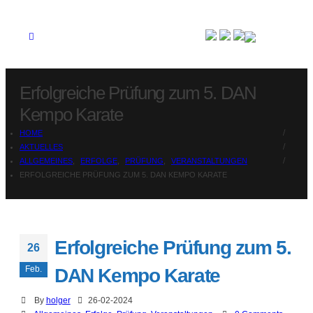
Erfolgreiche Prüfung zum 5. DAN
Kempo Karate
HOME
AKTUELLES
ALLGEMEINES
,
ERFOLGE
,
PRÜFUNG
,
VERANSTALTUNGEN
ERFOLGREICHE PRÜFUNG ZUM 5. DAN KEMPO KARATE
Erfolgreiche Prüfung zum 5.
26
Feb.
DAN Kempo Karate
By
holger
26-02-2024