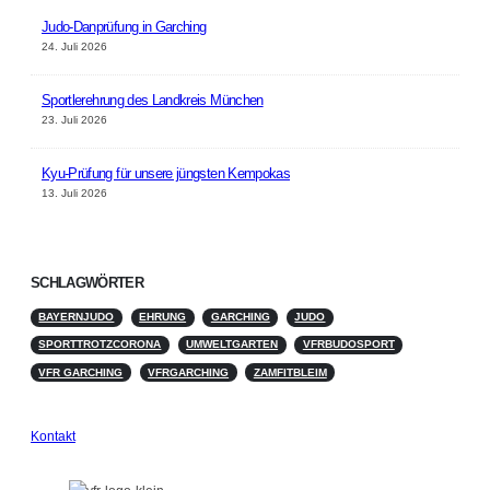
Judo-Danprüfung in Garching
24. Juli 2026
Sportlerehrung des Landkreis München
23. Juli 2026
Kyu-Prüfung für unsere jüngsten Kempokas
13. Juli 2026
SCHLAGWÖRTER
BAYERNJUDO
EHRUNG
GARCHING
JUDO
SPORTTROTZCORONA
UMWELTGARTEN
VFRBUDOSPORT
VFR GARCHING
VFRGARCHING
ZAMFITBLEIM
Kontakt