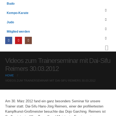
Budo
Kempo-Karate
Judo
Mitglied werden
Videos zum Trainerseminar mit Dai-Sifu
Reimers 30.03.2012
HOME
VIDEOS ZUM TRAINERSEMINAR MIT DAI-SIFU REIMERS 30.03.2012
Am 30. März 2012 fand ein ganz besonders Seminar für unsere
Trainer statt. Dai-Sifu Hans-Jörg Reimers, einer der profiliertesten
Kampfkunst-Großmeister besuchte das Dojo Garching. Reimers ist