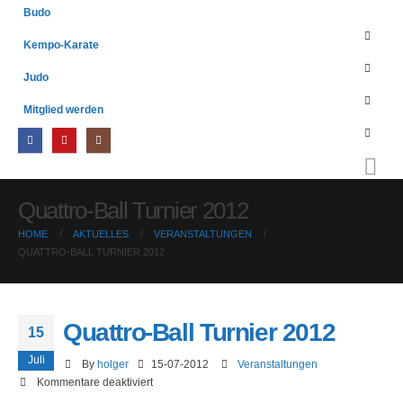
Budo
Kempo-Karate
Judo
Mitglied werden
Quattro-Ball Turnier 2012
HOME
AKTUELLES
VERANSTALTUNGEN
QUATTRO-BALL TURNIER 2012
Quattro-Ball Turnier 2012
15
Juli
By
holger
15-07-2012
Veranstaltungen
für
Kommentare deaktiviert
Quattro-