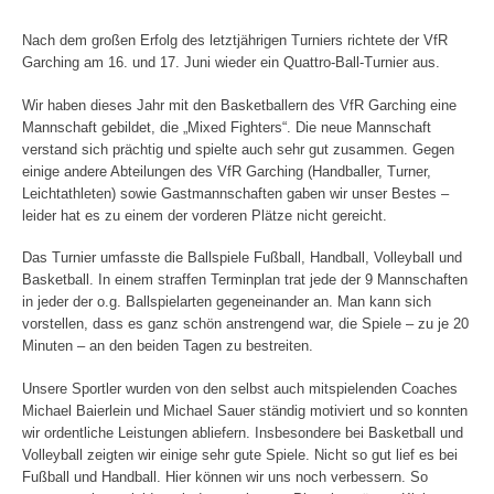
Ball
Nach dem großen Erfolg des letztjährigen Turniers richtete der VfR
Turnier
Garching am 16. und 17. Juni wieder ein Quattro-Ball-Turnier aus.
2012
Wir haben dieses Jahr mit den Basketballern des VfR Garching eine
Mannschaft gebildet, die „Mixed Fighters“. Die neue Mannschaft
verstand sich prächtig und spielte auch sehr gut zusammen. Gegen
einige andere Abteilungen des VfR Garching (Handballer, Turner,
Leichtathleten) sowie Gastmannschaften gaben wir unser Bestes –
leider hat es zu einem der vorderen Plätze nicht gereicht.
Das Turnier umfasste die Ballspiele Fußball, Handball, Volleyball und
Basketball. In einem straffen Terminplan trat jede der 9 Mannschaften
in jeder der o.g. Ballspielarten gegeneinander an. Man kann sich
vorstellen, dass es ganz schön anstrengend war, die Spiele – zu je 20
Minuten – an den beiden Tagen zu bestreiten.
Unsere Sportler wurden von den selbst auch mitspielenden Coaches
Michael Baierlein und Michael Sauer ständig motiviert und so konnten
wir ordentliche Leistungen abliefern. Insbesondere bei Basketball und
Volleyball zeigten wir einige sehr gute Spiele. Nicht so gut lief es bei
Fußball und Handball. Hier können wir uns noch verbessern. So