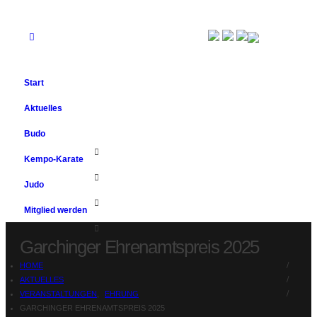
Start
Aktuelles
Budo
Kempo-Karate
Judo
Mitglied werden
Garchinger Ehrenamtspreis 2025
HOME
AKTUELLES
VERANSTALTUNGEN
,
EHRUNG
GARCHINGER EHRENAMTSPREIS 2025