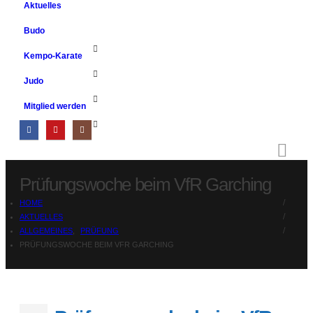
Aktuelles
Budo
Kempo-Karate
Judo
Mitglied werden
Prüfungswoche beim VfR Garching
HOME
AKTUELLES
ALLGEMEINES
,
PRÜFUNG
PRÜFUNGSWOCHE BEIM VFR GARCHING