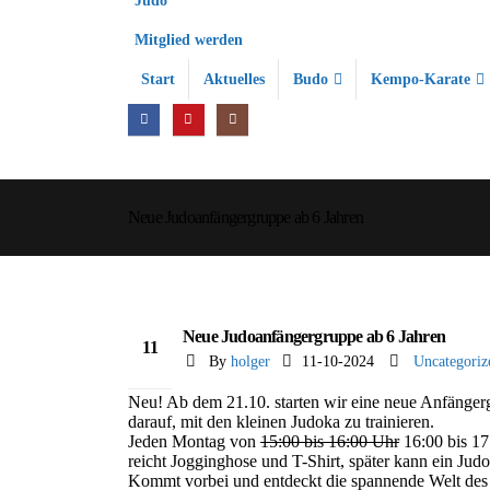
Judo
Mitglied werden
Start
Aktuelles
Budo
Kempo-Karate
Neue Judoanfängergruppe ab 6 Jahren
Neue Judoanfängergruppe ab 6 Jahren
11
By
holger
11-10-2024
Uncategoriz
Okt.
Neu! Ab dem 21.10. starten wir eine neue Anfängerg
darauf, mit den kleinen Judoka zu trainieren.
Jeden Montag von
15:00 bis 16:00 Uhr
16:00 bis 17
reicht Jogginghose und T-Shirt, später kann ein Jud
Kommt vorbei und entdeckt die spannende Welt des 