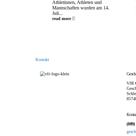
Athletinnen, Athleten und
Mannschaften wurden am 14.
Juli...
read more
Kontakt
Geschä
VfR 
Gesch
Schle
8574
Konta
(089)
gesch