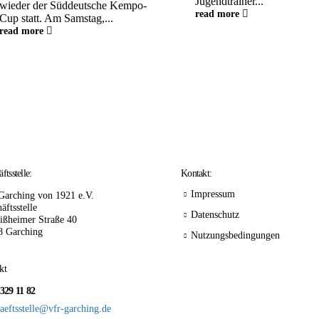
Jugendtrainer...
wieder der Süddeutsche Kempo-
read more
Cup statt. Am Samstag,...
read more
ftsstelle:
Kontakt:
Impressum
Garching von 1921 e.V.
äftsstelle
Datenschutz
ißheimer Straße 40
8 Garching
Nutzungsbedingungen
kt
 329 11 82
aeftsstelle@vfr-garching.de