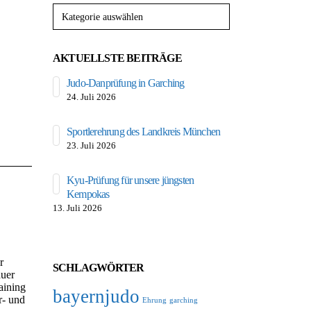
Kategorien
AKTUELLSTE BEITRÄGE
Judo-Danprüfung in Garching
Süddeutscher K
24. Juli 2026
11. Juli 2026
Sportlerehrung des Landkreis München
Selbstverteidigun
23. Juli 2026
6. Juli 2026
Kyu-Prüfung für unsere jüngsten
Unser Drache b
Kempokas
Festwoche
13. Juli 2026
6. Juli 2026
28
07
Einladung zur
Drachenfes
Aug.
Juni
Mitgliederversammlung
r
Festumzug 
SCHLAGWÖRTER
auer
Abteilung Budosport und
anlässlich
aining
sind wieder
Gesamtverein 2025
bayernjudo
r- und
Juli 2025 
Ehrung
garching