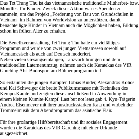
Das Tet Trung Thu ist das vietnamesische traditionelle Mittherbst- bzw.
Mondfest für Kinder. Zweck dieser Aktion war es Spenden zu
sammeln, um das Projekt „Förderung von Bau von Grundschulen in
Vietnam“ im Rahmen von Worldvision zu unterstützen, damit
benachteiligte Kinder in Vietnam auch die Möglichkeit haben, Bildung
schon im frühen Alter zu erhalten.
Die Benefizveranstaltung Tet Trung Thu hatte ein vielfältiges
Programm und wurde von zwei jungen Vietnamesen sowohl auf
Vietnamesisch als auch auf Deutsch moderiert.
Neben vielen Gesangseinlangen, Tanzvorführungen und dem
traditionellen Laternenumzug, nahmen auch die Karatekas des VfR
Garching Abt. Budosport am Bühnenprogramm teil.
So erstaunten die jungen Kämpfer Tobias Binder, Alexandros Kolios
und Kai Schweiger die breite Publikumsmasse mit Techniken des
Kempo-Karate und zeigten diese anschließend in Anwendung in
einem kleinen Kumite-Kampf. Last but not least gab 4. Kyu-Trägerin
Andrea Eisenmeyer mit ihrer ausdrucksstarken Kata und wirbelnder
Trommelmusik dem Abendprogramm das asiatische Flair.
Für ihre großartige Hilfsbereitschaft und ihr soziales Engagement
wurden die Karatekas des VfR Garching mit einer Urkunde
ausgezeichnet.