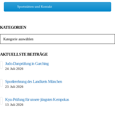
Sportstätten und Kontakt
KATEGORIEN
Kategorien
AKTUELLSTE BEITRÄGE
Judo-Danprüfung in Garching
24. Juli 2026
Sportlerehrung des Landkreis München
23. Juli 2026
Kyu-Prüfung für unsere jüngsten Kempokas
13. Juli 2026