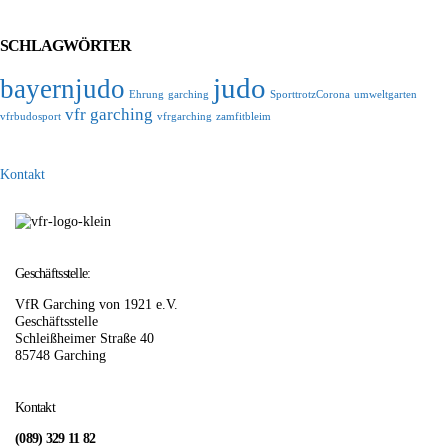
SCHLAGWÖRTER
judo
bayernjudo
Ehrung
garching
SporttrotzCorona
umweltgarten
vfr garching
vfrbudosport
vfrgarching
zamfitbleim
Kontakt
Geschäftsstelle:
VfR Garching von 1921 e.V.
Geschäftsstelle
Schleißheimer Straße 40
85748 Garching
Kontakt
(089) 329 11 82