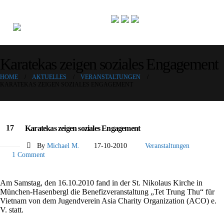
Karatekas zeigen soziales Engagement
HOME
AKTUELLES
VERANSTALTUNGEN
KARATEKAS ZEIGEN SOZIALES ENGAGEMENT
17
Karatekas zeigen soziales Engagement
Okt.
By
Michael M.
17-10-2010
Veranstaltungen
1 Comment
Am Samstag, den 16.10.2010 fand in der St. Nikolaus Kirche in
München-Hasenbergl die Benefizveranstaltung „Tet Trung Thu“ für
Vietnam von dem Jugendverein Asia Charity Organization (ACO) e.
V. statt.