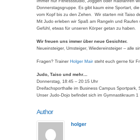
Immer nur Fitnessstudio, Joggen oder Radfahren wi
Donnerstagsgruppe. Es gibt kaum eine Sportart, die 
vom Kopf bis zu den Zehen. Wir starten mit Taiso d
Mit Judo erleben wir Spaß am Rangeln und Raufen 
Gefühl, etwas für unseren Körper getan zu haben.
Wir freuen uns immer über neue Gesichter.
Neueinsteiger, Umsteiger, Wiedereinsteiger – alle s
Fragen? Trainer
Holger Mair
steht euch gerne für F
Judo, Taiso und mehr…
Donnerstag, 18:45 – 20:15 Uhr
Dreifachsporthalle im Business Campus Sportpark,
Unser Judo-Dojo befindet sich im Gymnastikraum 1
Author
holger