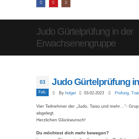
Judo Gürtelprüfung in der
Erwachsenengruppe
Judo Gürtelprüfung 
03
Feb.
By
holger
03-02-2023
Prüfung
,
Trai
Vier Teilnehmer der „Judo, Taiso und mehr…“- Grup
abgelegt.
Herzlichen Glückwunsch!
Du möchtest dich mehr bewegen?