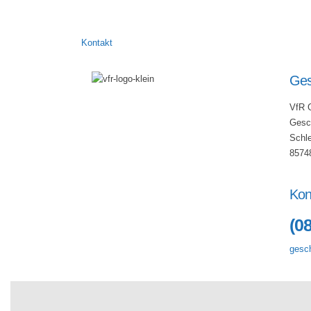
Kontakt
Ges
VfR 
Gesch
Schl
8574
Kon
(0
gesch