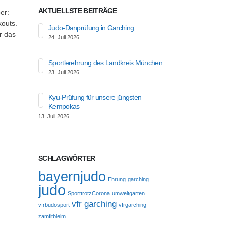
AKTUELLSTE BEITRÄGE
er:
kouts.
Judo-Danprüfung in Garching
Süddeutsc
r das
24. Juli 2026
11. Juli 2026
Sportlerehrung des Landkreis München
Selbstverte
23. Juli 2026
6. Juli 2026
Kyu-Prüfung für unsere jüngsten
Unser Drac
Kempokas
Festwoche
13. Juli 2026
6. Juli 2026
SCHLAGWÖRTER
bayernjudo
Ehrung
garching
judo
SporttrotzCorona
umweltgarten
vfr garching
vfrbudosport
vfrgarching
zamfitbleim