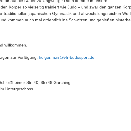
rd dir auf die Dauer zu langweilig? Dann komme in unsere
den Körper so vielseitig trainiert wie Judo – und zwar den ganzen Körp
er traditionellen japanischen Gymnastik und abwechslungsreichen Wor
und kommen auch mal ordentlich ins Schwitzen und genießen hinterhe
ind willkommen.
ragen zur Verfügung:
holger.mair@vfr-budosport.de
Schleißheimer Str. 40, 85748 Garching
 im Untergeschoss