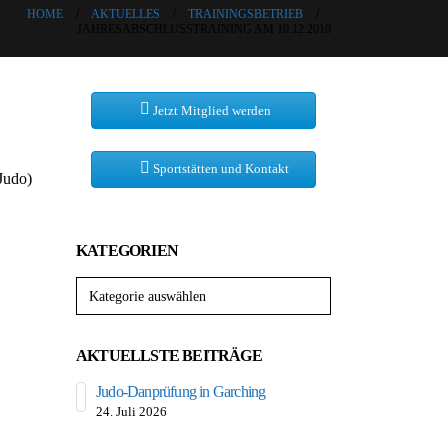
HOME
AKTUELLES
TRAININGSBETRIEB
JAHRESABSCHLUSSTRAINING AM 10.12.2010
Jetzt Mitglied werden
Sportstätten und Kontakt
Judo)
KATEGORIEN
Kategorien
AKTUELLSTE BEITRÄGE
Judo-Danprüfung in Garching
Süddeutscher K
24. Juli 2026
11. Juli 2026