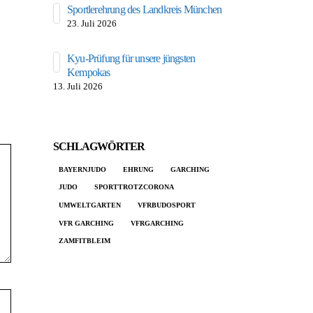
Sportlerehrung des Landkreis München
Selbstverteidigun
23. Juli 2026
6. Juli 2026
Kyu-Prüfung für unsere jüngsten
Unser Drache b
Kempokas
Festwoche
13. Juli 2026
6. Juli 2026
SCHLAGWÖRTER
BAYERNJUDO
EHRUNG
GARCHING
JUDO
SPORTTROTZCORONA
UMWELTGARTEN
VFRBUDOSPORT
VFR GARCHING
VFRGARCHING
ZAMFITBLEIM