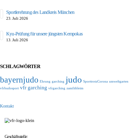
Sportlerehrung des Landkreis München
23. Juli 2026
Kyu-Prüfung für unsere jüngsten Kempokas
13. Juli 2026
SCHLAGWÖRTER
judo
bayernjudo
Ehrung
garching
SporttrotzCorona
umweltgarten
vfr garching
vfrbudosport
vfrgarching
zamfitbleim
Kontakt
Geschäftsstelle: