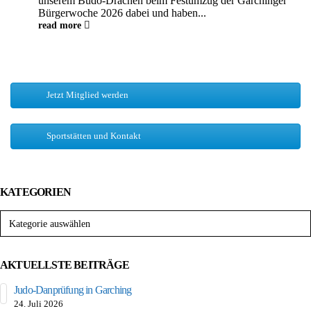
unserem Budo‑Drachen beim Festumzug der Garchinger
Bürgerwoche 2026 dabei und haben...
read more
Jetzt Mitglied werden
Sportstätten und Kontakt
KATEGORIEN
Kategorien
AKTUELLSTE BEITRÄGE
Judo-Danprüfung in Garching
24. Juli 2026