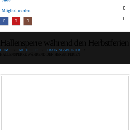
Judo
Mitglied werden
Hallensperre während den Herbstferien
HOME
AKTUELLES
TRAININGSBETRIEB
HALLENSPERRE WÄHREND DEN HERBSTFERIEN