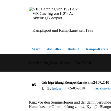
VfR Garching von 1921 e.V.
Abteilung Budosport
Kampfsport und Kampfkunst seit 1983
Start
Aktuelles
Budo
Kempo-Karate
Gürtelprüfung Kempo Karate am 24.07.2010
Gürtelprüfung Kempo Karate am 24.07.2010
05
By
holger
05-08-2010
Uncategoriz
Aug.
Kurz vor den Sommerferien und der damit verbunden
Karatekas der Gürtelprüfung zum 4. Kyu (2. Blaugur