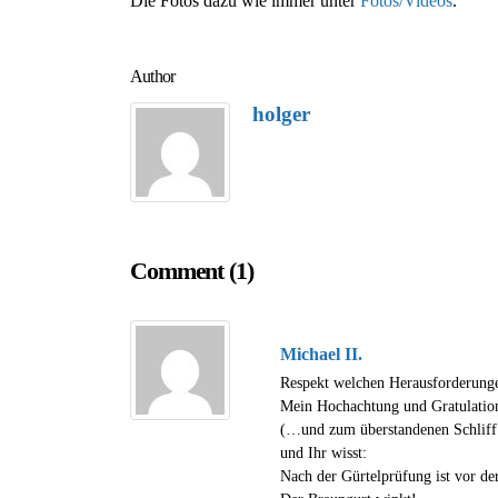
Die Fotos dazu wie immer unter
Fotos/Videos
.
Author
holger
Comment (1)
Michael II.
Respekt welchen Herausforderungen
Mein Hochachtung und Gratulation
(…und zum überstandenen Schlif
und Ihr wisst:
Nach der Gürtelprüfung ist vor de