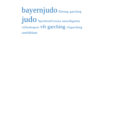
bayernjudo
Ehrung
garching
judo
SporttrotzCorona
umweltgarten
vfr garching
vfrbudosport
vfrgarching
zamfitbleim