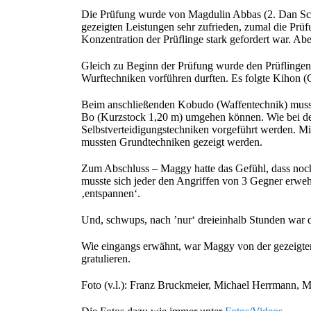
Die Prüfung wurde von Magdulin Abbas (2. Dan S
gezeigten Leistungen sehr zufrieden, zumal die Prüf
Konzentration der Prüflinge stark gefordert war. Ab
Gleich zu Beginn der Prüfung wurde den Prüflingen
Wurftechniken vorführen durften. Es folgte Kihon 
Beim anschließenden Kobudo (Waffentechnik) musste
Bo (Kurzstock 1,20 m) umgehen können. Wie bei de
Selbstverteidigungstechniken vorgeführt werden. Mit
mussten Grundtechniken gezeigt werden.
Zum Abschluss – Maggy hatte das Gefühl, dass noch 
musste sich jeder den Angriffen von 3 Gegner erweh
‚entspannen‘.
Und, schwups, nach ’nur‘ dreieinhalb Stunden war 
Wie eingangs erwähnt, war Maggy von der gezeigten
gratulieren.
Foto (v.l.): Franz Bruckmeier, Michael Herrmann, M