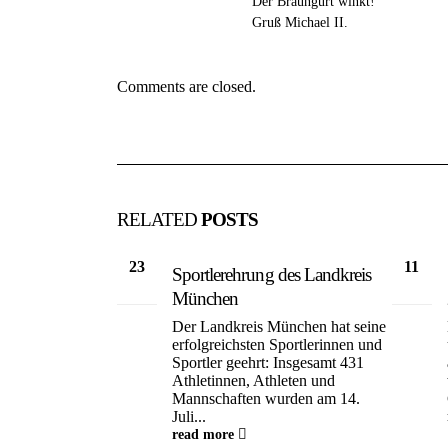
Der Braungurt winkt!
Gruß Michael II.
Comments are closed.
RELATED
POSTS
23
11
Sportlerehrung des Landkreis
Juli
Juli
München
Der Landkreis München hat seine
erfolgreichsten Sportlerinnen und
Sportler geehrt: Insgesamt 431
Athletinnen, Athleten und
Mannschaften wurden am 14.
Juli...
read more