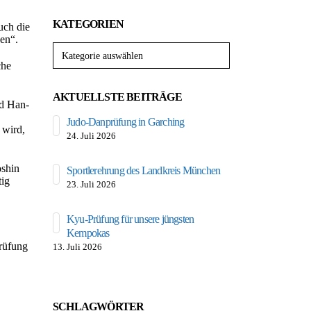
KATEGORIEN
uch die
sen“.
Kategorien
che
AKTUELLSTE BEITRÄGE
nd Han-
Judo-Danprüfung in Garching
Süddeutscher K
 wird,
24. Juli 2026
11. Juli 2026
oshin
Sportlerehrung des Landkreis München
Selbstverteidigun
tig
23. Juli 2026
6. Juli 2026
Kyu-Prüfung für unsere jüngsten
Unser Drache b
Kempokas
Festwoche
Prüfung
13. Juli 2026
6. Juli 2026
SCHLAGWÖRTER