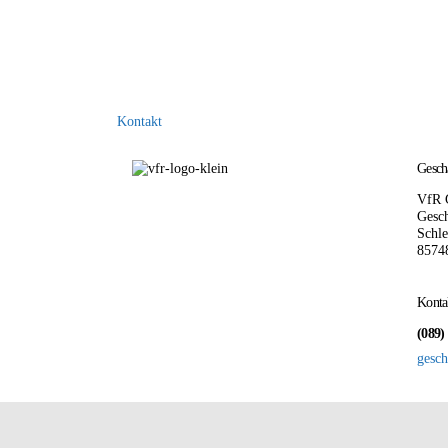
Kontakt
Geschä
VfR 
Gesch
Schle
8574
Konta
(089)
gesch