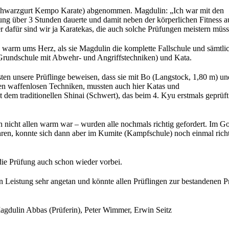
chwarzgurt Kempo Karate) abgenommen. Magdulin: „Ich war mit den
ung über 3 Stunden dauerte und damit neben der körperlichen Fitness a
er dafür sind wir ja Karatekas, die auch solche Prüfungen meistern müs
 warm ums Herz, als sie Magdulin die komplette Fallschule und sämtli
(Grundschule mit Abwehr- und Angriffstechniken) und Kata.
n unsere Prüflinge beweisen, dass sie mit Bo (Langstock, 1,80 m) u
n waffenlosen Techniken, mussten auch hier Katas und
 dem traditionellen Shinai (Schwert), das beim 4. Kyu erstmals geprüft
nicht allen warm war – wurden alle nochmals richtig gefordert. Im G
ren, konnte sich dann aber im Kumite (Kampfschule) noch einmal rich
die Prüfung auch schon wieder vorbei.
 Leistung sehr angetan und könnte allen Prüflingen zur bestandenen 
agdulin Abbas (Prüferin), Peter Wimmer, Erwin Seitz