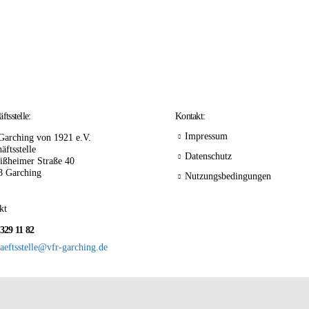
ftsstelle:
Kontakt:
Impressum
Garching von 1921 e.V.
äftsstelle
Datenschutz
ißheimer Straße 40
8 Garching
Nutzungsbedingungen
kt
 329 11 82
aeftsstelle@vfr-garching.de