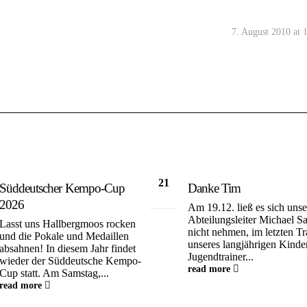
7. August 2010 at 
21
Süddeutscher Kempo-Cup
Danke Tim
Dez.
2026
Am 19.12. ließ es sich unse
Abteilungsleiter Michael S
Lasst uns Hallbergmoos rocken
nicht nehmen, im letzten Tr
und die Pokale und Medaillen
unseres langjährigen Kinde
absahnen! In diesem Jahr findet
Jugendtrainer...
wieder der Süddeutsche Kempo-
read more
Cup statt. Am Samstag,...
read more