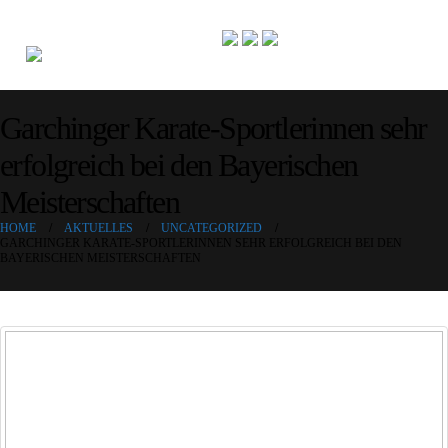
Garchinger Karate-Sportlerinnen sehr
erfolgreich bei den Bayerischen
Meisterschaften
HOME
AKTUELLES
UNCATEGORIZED
GARCHINGER KARATE-SPORTLERINNEN SEHR ERFOLGREICH BEI DEN
BAYERISCHEN MEISTERSCHAFTEN