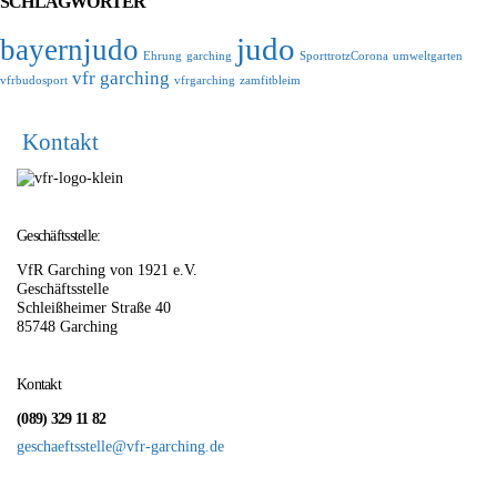
SCHLAGWÖRTER
judo
bayernjudo
Ehrung
garching
SporttrotzCorona
umweltgarten
vfr garching
vfrbudosport
vfrgarching
zamfitbleim
Kontakt
Geschäftsstelle:
VfR Garching von 1921 e.V.
Geschäftsstelle
Schleißheimer Straße 40
85748 Garching
Kontakt
(089) 329 11 82
geschaeftsstelle@vfr-garching.de