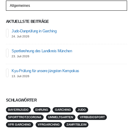
Kategorien
AKTUELLSTE BEITRÄGE
Judo-Danprüfung in Garching
24. Juli 2026
Sportlerehrung des Landkreis München
23. Juli 2026
Kyu-Prüfung für unsere jüngsten Kempokas
13. Juli 2026
SCHLAGWÖRTER
BAYERNJUDO
EHRUNG
GARCHING
JUDO
SPORTTROTZCORONA
UMWELTGARTEN
VFRBUDOSPORT
VFR GARCHING
VFRGARCHING
ZAMFITBLEIM