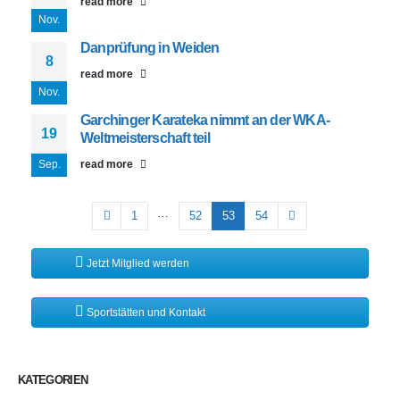
read more
Nov.
Danprüfung in Weiden
8
read more
Nov.
Garchinger Karateka nimmt an der WKA-
19
Weltmeisterschaft teil
Sep.
read more
…
1
52
53
54
Jetzt Mitglied werden
Sportstätten und Kontakt
KATEGORIEN