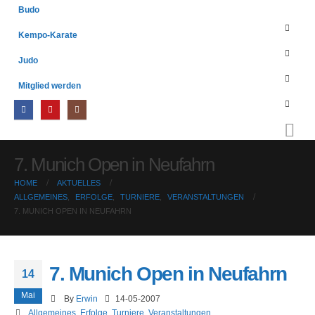
Budo
Kempo-Karate
Judo
Mitglied werden
7. Munich Open in Neufahrn
HOME
AKTUELLES
ALLGEMEINES
,
ERFOLGE
,
TURNIERE
,
VERANSTALTUNGEN
7. MUNICH OPEN IN NEUFAHRN
7. Munich Open in Neufahrn
14
Mai
By
Erwin
14-05-2007
Allgemeines
,
Erfolge
,
Turniere
,
Veranstaltungen