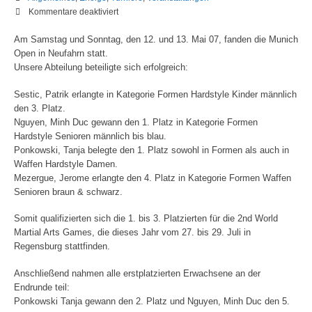
für
Kommentare deaktiviert
7.
Am Samstag und Sonntag, den 12. und 13. Mai 07, fanden die Munich
Munich
Open in Neufahrn statt.
Open
Unsere Abteilung beteiligte sich erfolgreich:
in
Neufahrn
Sestic, Patrik erlangte in Kategorie Formen Hardstyle Kinder männlich
den 3. Platz.
Nguyen, Minh Duc gewann den 1. Platz in Kategorie Formen
Hardstyle Senioren männlich bis blau.
Ponkowski, Tanja belegte den 1. Platz sowohl in Formen als auch in
Waffen Hardstyle Damen.
Mezergue, Jerome erlangte den 4. Platz in Kategorie Formen Waffen
Senioren braun & schwarz.
Somit qualifizierten sich die 1. bis 3. Platzierten für die 2nd World
Martial Arts Games, die dieses Jahr vom 27. bis 29. Juli in
Regensburg stattfinden.
Anschließend nahmen alle erstplatzierten Erwachsene an der
Endrunde teil:
Ponkowski Tanja gewann den 2. Platz und Nguyen, Minh Duc den 5.