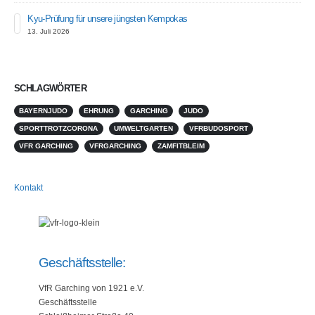
Kyu-Prüfung für unsere jüngsten Kempokas
13. Juli 2026
SCHLAGWÖRTER
BAYERNJUDO
EHRUNG
GARCHING
JUDO
SPORTTROTZCORONA
UMWELTGARTEN
VFRBUDOSPORT
VFR GARCHING
VFRGARCHING
ZAMFITBLEIM
Kontakt
Geschäftsstelle:
VfR Garching von 1921 e.V.
Geschäftsstelle