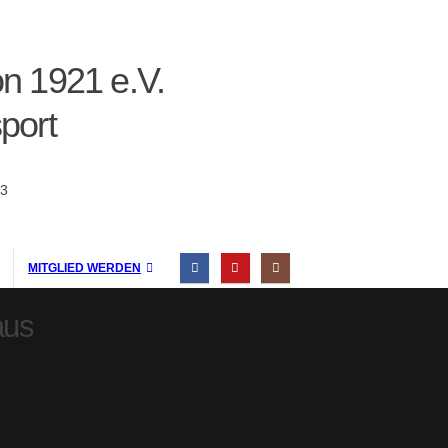
n 1921 e.V.
port
83
MITGLIED WERDEN
aus