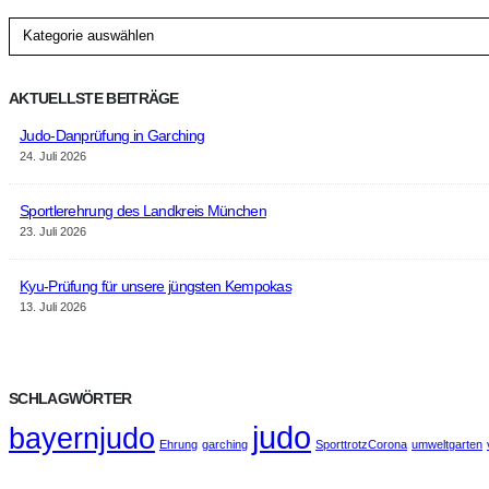
Kategorien
AKTUELLSTE BEITRÄGE
Judo-Danprüfung in Garching
24. Juli 2026
Sportlerehrung des Landkreis München
23. Juli 2026
Kyu-Prüfung für unsere jüngsten Kempokas
13. Juli 2026
SCHLAGWÖRTER
judo
bayernjudo
Ehrung
garching
SporttrotzCorona
umweltgarten