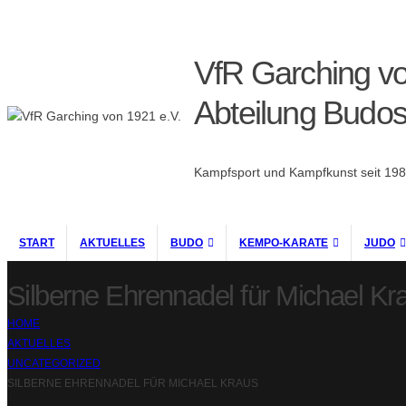
VfR Garching vo
Abteilung Budos
Kampfsport und Kampfkunst seit 19
START
AKTUELLES
BUDO
KEMPO-KARATE
JUDO
Silberne Ehrennadel für Michael Kr
HOME
AKTUELLES
UNCATEGORIZED
SILBERNE EHRENNADEL FÜR MICHAEL KRAUS