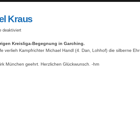
el Kraus
für
deaktiviert
Silberne
rigen Kreisliga-Begegnung in Garching.
Ehrennadel
e verlieh Kampfrichter Michael Handl (4. Dan, Lohhof) die silberne 
für
Michael
zirk München geehrt. Herzlichen Glückwunsch. -hm
Kraus