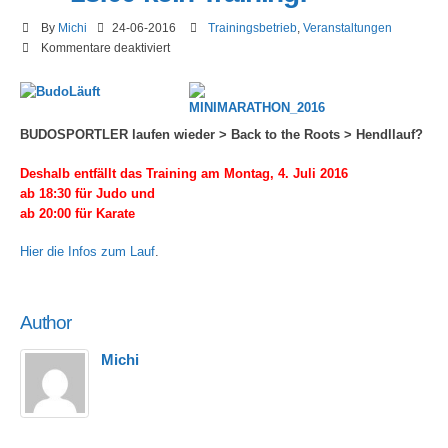
By
Michi
24-06-2016
Trainingsbetrieb
,
Veranstaltungen
für
Kommentare deaktiviert
Montag,
4.
Juli
2016
BUDOSPORTLER laufen wieder > Back to the Roots > Hendllauf?
>
ab
Deshalb entfällt das Training am Montag, 4. Juli 2016
18:00
ab 18:30 für Judo
und
kein
ab 20:00 für Karate
Training!
Hier die Infos zum Lauf
.
Author
Michi