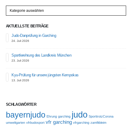
Kategorien
AKTUELLSTE BEITRÄGE
Judo-Danprüfung in Garching
24. Juli 2026
Sportlerehrung des Landkreis München
23. Juli 2026
Kyu-Prüfung für unsere jüngsten Kempokas
13. Juli 2026
SCHLAGWÖRTER
judo
bayernjudo
Ehrung
garching
SporttrotzCorona
vfr garching
umweltgarten
vfrbudosport
vfrgarching
zamfitbleim