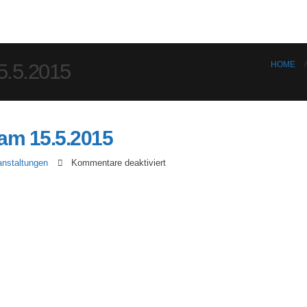
5.5.2015
HOME
am 15.5.2015
für
anstaltungen
Kommentare deaktiviert
Kreisliga
Heimkampf
am
15.5.2015