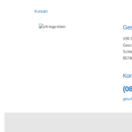
Kontakt
Ges
VfR 
Gesch
Schl
8574
Kon
(0
gesch