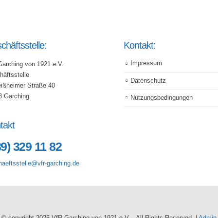
chäftsstelle:
Kontakt:
Impressum
Garching von 1921 e.V.
äftsstelle
Datenschutz
eißheimer Straße 40
8 Garching
Nutzungsbedingungen
takt
89) 329 11 82
aeftsstelle@vfr-garching.de
© copyright 2025 VfR Garching von 1921 e.V. - All Rights Reserved. |
Admin