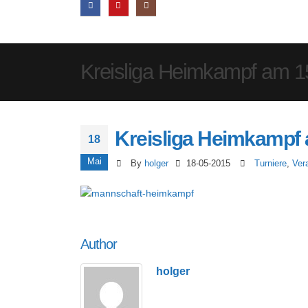
Kreisliga Heimkampf am 1
Kreisliga Heimkampf 
18
Mai
By
holger
18-05-2015
Turniere
,
Ver
Author
holger