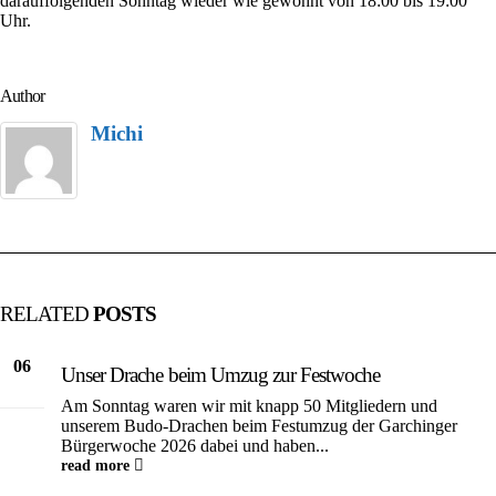
darauffolgenden Sonntag wieder wie gewohnt von 18:00 bis 19:00
von
Uhr.
9-
11
Uhr
Author
Michi
RELATED
POSTS
06
Unser Drache beim Umzug zur Festwoche
Juli
Am Sonntag waren wir mit knapp 50 Mitgliedern und
unserem Budo‑Drachen beim Festumzug der Garchinger
Bürgerwoche 2026 dabei und haben...
read more