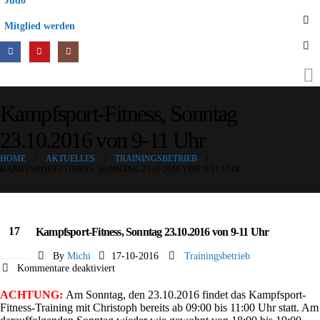
Judo
Mitglied werden
Kampfsport-Fitness, Sonntag
23.10.2016 von 9-11 Uhr
HOME
AKTUELLES
TRAININGSBETRIEB
KAMPFSPORT-FITNESS, SONNTAG 23.10.2016 VON 9-11 UHR
17
Kampfsport-Fitness, Sonntag 23.10.2016 von 9-11 Uhr
Okt.
By
Michi
17-10-2016
Trainingsbetrieb
für
Kommentare deaktiviert
Kampfsport-
Fitness,
ACHTUNG:
Am Sonntag, den 23.10.2016 findet das Kampfsport-
Sonntag
Fitness-Training mit Christoph bereits ab 09:00 bis 11:00 Uhr statt. Am
23.10.2016