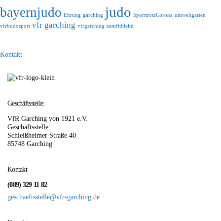
judo
bayernjudo
Ehrung
garching
SporttrotzCorona
umweltgarten
vfr garching
vfrbudosport
vfrgarching
zamfitbleim
Kontakt
Geschäftsstelle:
VfR Garching von 1921 e.V.
Geschäftsstelle
Schleißheimer Straße 40
85748 Garching
Kontakt
(089) 329 11 82
geschaeftsstelle@vfr-garching.de