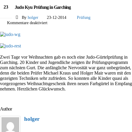
23
Judo Kyu Prüfung in Garching
Dez.
By
holger
23-12-2014
Prüfung
für
Kommentare deaktiviert
Judo
Kyu
Prüfung
in
Garching
Zwei Tage vor Weihnachten gab es noch eine Judo-Gürtelprüfung in
Garching. 20 Kinder und Jugendliche zeigten ihr Prüfungsprogramm
zum nächsten Gurt. Die anfängliche Nervosität war ganz unbegründet,
denn die beiden Prüfer Michael Kraus und Holger Mair waren mit den
gezeigten Techniken sehr zufrieden. So konnten alle Kinder quasi als
vorgezogenes Weihnachtsgeschenk ihren neuen Farbgürtel in Empfang
nehmen. Herzlichen Glückwunsch.
Author
holger