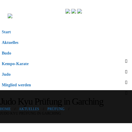
Start
Aktuelles
Budo
Kempo-Karate
Judo
Mitglied werden
Judo Kyu Prüfung in Garching
HOME
AKTUELLES
PRÜFUNG
JUDO KYU PRÜFUNG IN GARCHING