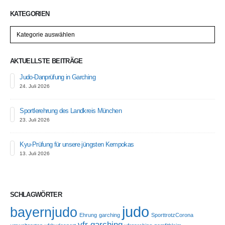
KATEGORIEN
Kategorien
AKTUELLSTE BEITRÄGE
Judo-Danprüfung in Garching
24. Juli 2026
Sportlerehrung des Landkreis München
23. Juli 2026
Kyu-Prüfung für unsere jüngsten Kempokas
13. Juli 2026
SCHLAGWÖRTER
judo
bayernjudo
Ehrung
garching
SporttrotzCorona
vfr garching