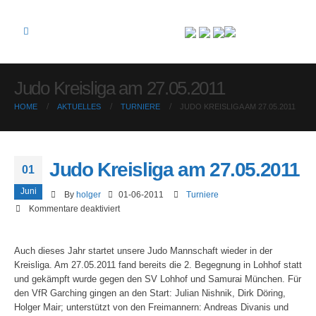
Judo Kreisliga am 27.05.2011
HOME
AKTUELLES
TURNIERE
JUDO KREISLIGA AM 27.05.2011
Judo Kreisliga am 27.05.2011
01
Juni
By
holger
01-06-2011
Turniere
für
Kommentare deaktiviert
Judo
Kreisliga
Auch dieses Jahr startet unsere Judo Mannschaft wieder in der
am
Kreisliga. Am 27.05.2011 fand bereits die 2. Begegnung in Lohhof statt
27.05.2011
und gekämpft wurde gegen den SV Lohhof und Samurai München. Für
den VfR Garching gingen an den Start: Julian Nishnik, Dirk Döring,
Holger Mair; unterstützt von den Freimannern: Andreas Divanis und