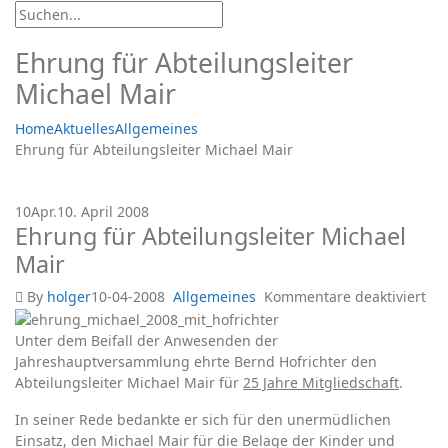
Ehrung für Abteilungsleiter
Michael Mair
Home
Aktuelles
Allgemeines
Ehrung für Abteilungsleiter Michael Mair
10
Apr.
10. April 2008
Ehrung für Abteilungsleiter Michael
Mair
für
By
holger
10-04-2008
Allgemeines
Kommentare deaktiviert
Eh
für
Unter dem Beifall der Anwesenden der
Abt
Jahreshauptversammlung ehrte Bernd Hofrichter den
Mic
Abteilungsleiter Michael Mair für
25 Jahre Mitgliedschaft
.
Ma
In seiner Rede bedankte er sich für den unermüdlichen
Einsatz, den Michael Mair für die Belage der Kinder und